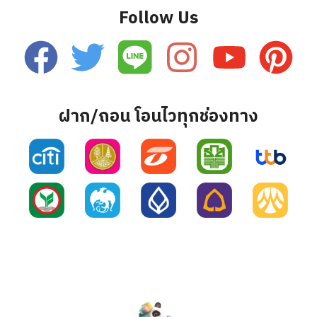
Follow Us
ฝาก/ถอน โอนไวทุกช่องทาง
สล็อต456
สล็อต69
สล็อต123
สล็อต99
สล็อต666
สล็อต777
สล็อต888
สล็อต168