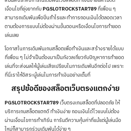
สัมผัสประสบการณ์เดิมพันเว็บสล็อตทำเงินง่ายและไม่ติด
เงื่อนไขที่ยุ่งยากกับ
PGSLOTROCKSTAR789
ที่เพื่อน ๆ
สามารถเดิมพันเพื่อปั่นกำไรและทำการถอนเงินได้ตลอดเวลา
ตามต้องการแบบไม่ต้องผ่านขั้นตอนหรือเงื่อนไขการทำยอด
เล่นเลย
โอกาสในการเดิมพันเกมสล็อตเพื่อทำเงินและสร้างรายได้แบบ
ที่เพื่อน ๆ ไม่จำเป็นต้องมาเป็นกังวลเกี่ยวกับปัญหาการทำยอด
เล่นที่จะส่งผลให้ผู้เล่นเสียเปรียบในการเดิมพันอีกต่อไป เพราะ
ที่นี่เราให้อิสระผู้เล่นในการทำเงินอย่างเต็มที่
สรุปข้อดีของสล็อตเว็บตรงแตกง่าย
PGSLOTROCKSTAR789
เว็บตรงเกมสล็อตที่ปลอดภัย ให้
บริการเกมสล็อตแตกดี ทำเงินง่าย ถอนเงินได้ไวแบบไม่ต้อง
ผ่านเงื่อนไขการทำเทิร์น การันตีความคุ้มค่าที่แม้แต่ผู้เล่นมือ
ใหม่ก็สามารถร่วมเดิมพันได้ง่าย ๆ