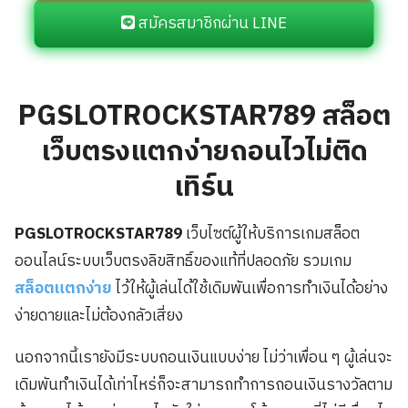
สมัครสมาชิกผ่าน LINE
PGSLOTROCKSTAR789 สล็อต
เว็บตรงแตกง่ายถอนไวไม่ติด
เทิร์น
PGSLOTROCKSTAR789
เว็บไซต์ผู้ให้บริการเกมสล็อต
ออนไลน์ระบบเว็บตรงลิขสิทธิ์ของแท้ที่ปลอดภัย รวมเกม
สล็อตแตกง่าย
ไว้ให้ผู้เล่นได้ใช้เดิมพันเพื่อการทำเงินได้อย่าง
ง่ายดายและไม่ต้องกลัวเสี่ยง
นอกจากนี้เรายังมีระบบถอนเงินแบบง่าย ไม่ว่าเพื่อน ๆ ผู้เล่นจะ
เดิมพันทำเงินได้เท่าไหร่ก็จะสามารถทำการถอนเงินรางวัลตาม