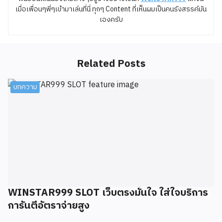
เมื่อเพื่อนๆพี่ๆเข้ามาเล่นที่นี่ ทุกๆ Content ที่เห็นผมเป็นคนรังสรรค์มัน
เองครับ
Related Posts
บทความ
WINSTAR999 SLOT เว็บตรงมั่นใจ ใส่ใจบริการ
การันตีอัตราจ่ายสูง