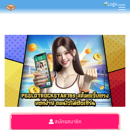
Search
for:
Skip
to
content
สมัครสมาชิก