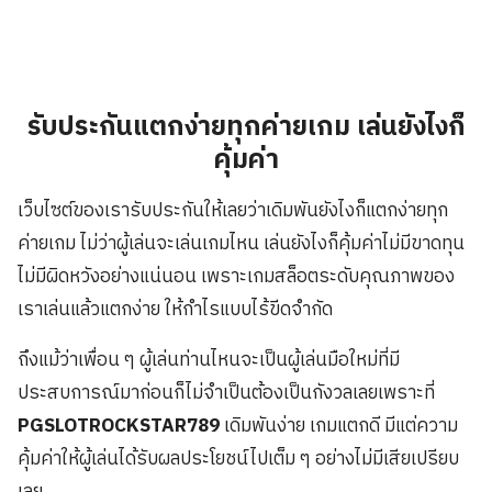
รับประกันแตกง่ายทุกค่ายเกม เล่นยังไงก็
คุ้มค่า
เว็บไซต์ของเรารับประกันให้เลยว่าเดิมพันยังไงก็แตกง่ายทุก
ค่ายเกม ไม่ว่าผู้เล่นจะเล่นเกมไหน เล่นยังไงก็คุ้มค่าไม่มีขาดทุน
ไม่มีผิดหวังอย่างแน่นอน เพราะเกมสล็อตระดับคุณภาพของ
เราเล่นแล้วแตกง่าย ให้กำไรแบบไร้ขีดจำกัด
ถึงแม้ว่าเพื่อน ๆ ผู้เล่นท่านไหนจะเป็นผู้เล่นมือใหม่ที่มี
ประสบการณ์มาก่อนก็ไม่จำเป็นต้องเป็นกังวลเลยเพราะที่
PGSLOTROCKSTAR789
เดิมพันง่าย เกมแตกดี มีแต่ความ
คุ้มค่าให้ผู้เล่นได้รับผลประโยชน์ไปเต็ม ๆ อย่างไม่มีเสียเปรียบ
เลย