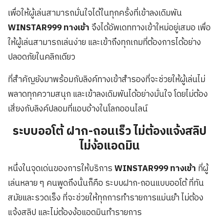
เพื่อให้ผู้เล่นสามารถมั่นใจได้ในทุกครั้งที่เข้าลงเดิมพัน
WINSTAR999 ทางเข้า
จึงได้อัพเดททางเข้าใหม่อยู่เสมอ เพื่อ
ให้ผู้เล่นสามารถเล่นง่าย และเข้าถึงทุกเกมที่ต้องการได้อย่าง
ปลอดภัยในคลิกเดียว
ที่สำคัญยังมาพร้อมกับลิงค์ทางเข้าสำรองที่จะช่วยให้ผู้เล่นไม่
พลาดทุกความสนุก และเข้าลงเดิมพันได้อย่างมั่นใจ โดยไม่ต้อง
เสี่ยงกับลิงค์ปลอมที่แอบอ้างในโลกออนไลน์
ระบบออโต้ ฝาก-ถอนเร็ว ไม่ต้องแจ้งสลิป
ไม่ง้อแอดมิน
หนึ่งในจุดเด่นของการให้บริการ
WINSTAR999 ทางเข้า
ที่ผู้
เล่นหลาย ๆ คนพูดถึงนั้นก็คือ ระบบฝาก-ถอนแบบออโต้ ที่ทัน
สมัยและรวดเร็ง ที่จะช่วยให้ทุกการทำรายการแม่นยำ ไม่ต้อง
แจ้งสลิป และไม่ต้องง้อแอดมินทำรายการ