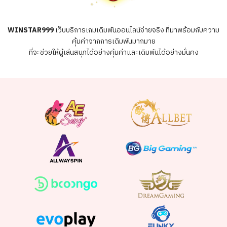
WINSTAR999
เว็บบริการเกมเดิมพันออนไลน์จ่ายจริง ที่มาพร้อมกับความ
คุ้มค่าจากการเดิมพันมากมาย
ที่จะช่วยให้ผู้เล่นสนุกได้อย่างคุ้มค่าและเดิมพันได้อย่างมั่นคง