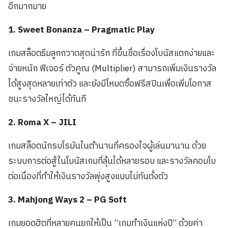
อีกมากมาย
1. Sweet Bonanza – Pragmatic Play
เกมสล็อตธีมลูกกวาดสุดน่ารัก ที่ขึ้นชื่อเรื่องโบนัสแตกง่ายและ
จ่ายหนัก ฟีเจอร์ ตัวคูณ (Multiplier) สามารถเพิ่มเงินรางวัล
ได้สูงสุดหลายเท่าตัว และยังมีโหมดซื้อฟรีสปินเพื่อเพิ่มโอกาส
ชนะรางวัลใหญ่ได้ทันที
2. Roma X – JILI
เกมสล็อตนักรบโรมันในตำนานที่ครองใจผู้เล่นมานาน ด้วย
ระบบการต่อสู้ในโบนัสเกมที่ลุ้นได้หลายรอบ และรางวัลคอมโบ
ต่อเนื่องที่ทำให้เงินรางวัลพุ่งสูงแบบไม่ทันตั้งตัว
3. Mahjong Ways 2 – PG Soft
เกมยอดฮิตที่หลายคนยกให้เป็น “เกมทำเงินแห่งปี” ด้วยค่า