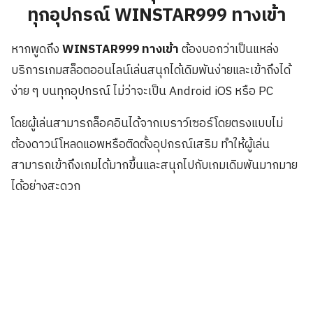
ทุกอุปกรณ์ WINSTAR999 ทางเข้า
หากพูดถึง
WINSTAR999 ทางเข้า
ต้องบอกว่าเป็นแหล่ง
บริการเกมสล็อตออนไลน์เล่นสนุกได้เดิมพันง่ายและเข้าถึงได้
ง่าย ๆ บนทุกอุปกรณ์ ไม่ว่าจะเป็น Android iOS หรือ PC
โดยผู้เล่นสามารถล็อคอินได้จากเบราว์เซอร์โดยตรงแบบไม่
ต้องดาวน์โหลดแอพหรือติดตั้งอุปกรณ์เสริม ทำให้ผู้เล่น
สามารถเข้าถึงเกมได้มากขึ้นและสนุกไปกับเกมเดิมพันมากมาย
ได้อย่างสะดวก